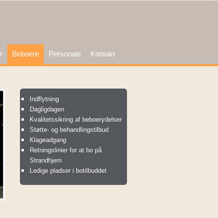
r
Beboere
Personale
Kontakt
Indflytning
Dagligdagen
Kvalitetssikring af beboerydelser
Støtte- og behandlingstilbud
Klageadgang
Retningslinier for at bo på
Strandhjem
Ledige pladser i botilbuddet