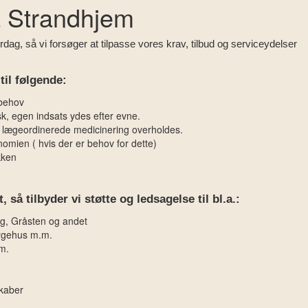
 Strandhjem
dag, så vi forsøger at tilpasse vores krav, tilbud og serviceydelser
 til følgende:
 behov
k, egen indsats ydes efter evne.
n lægeordinerede medicinering overholdes.
nomien ( hvis der er behov for dette)
kken
så tilbyder vi støtte og ledsagelse til bl.a.:
rg, Gråsten og andet
ygehus m.m.
.m.
skaber